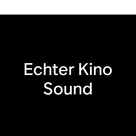
HDMI® eARC
Synchronisierung
mit der TV-
Fernbedienung
Echter Kino
Apple AirPlay 2
Touch Steuerung
Sound