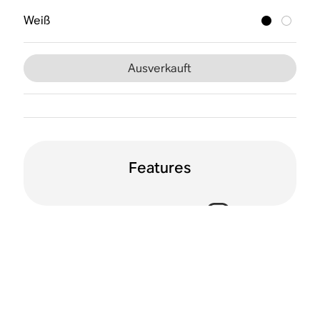
Weiß
Ausverkauft
Features
Sprachsteuerung
Dolby Atmos
WLAN
Trueplay™