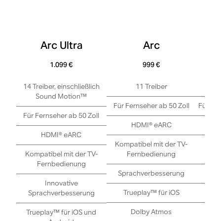
Arc Ultra
Arc
Be
1.099 €
999 €
14 Treiber, einschließlich
11 Treiber
Sound Motion™
Für Fernseher ab 50 Zoll
Für Fer
Für Fernseher ab 50 Zoll
HDMI® eARC
HDMI® eARC
Kompatibel mit der TV-
Komp
Kompatibel mit der TV-
Fernbedienung
F
Fernbedienung
Sprachverbesserung
Spr
Innovative
Trueplay™ für iOS
Tr
Sprachverbesserung
Dolby Atmos
Trueplay™ für iOS und