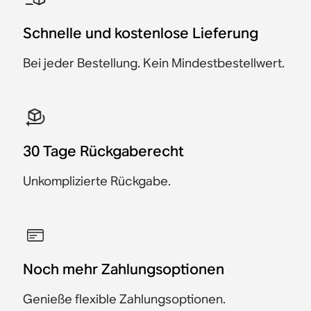
Wandhalterung
100
€ 687
€ 652
€ 1.498
€ 1.348
€ 1.456
€ 1.186
€ 1.381
€ 1.126
Spare € 35
Schnelle und kostenlose Lieferung
€ 1.956
€ 568
€ 1.856
Spare € 150
Spare € 75
Spare € 60
Spare € 100
Bei jeder Bestellung. Kein Mindestbestellwert.
30 Tage Rückgaberecht
Unkomplizierte Rückgabe.
Noch mehr Zahlungsoptionen
Genieße flexible Zahlungsoptionen.