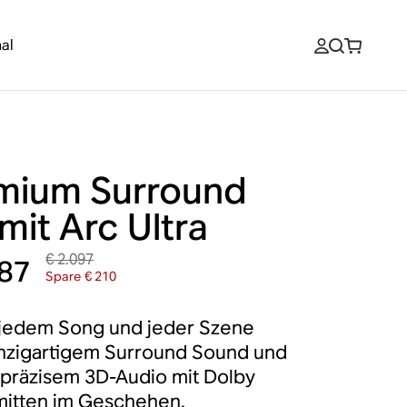
al
mium Surround
mit Arc Ultra
€ 2.097
887
Spare € 210
 jedem Song und jeder Szene
nzigartigem Surround Sound und
präzisem 3D-Audio mit Dolby
mitten im Geschehen.