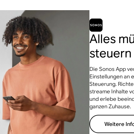
Alles m
steuern
Die Sonos App vere
Einstellungen an e
Steuerung. Richte
streame Inhalte vo
und erlebe beein
ganzen Zuhause.
Weitere Inf