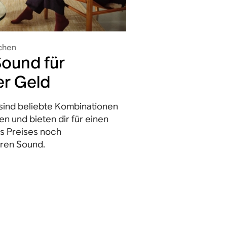
chen
ound für
r Geld
sind beliebte Kombinationen
n und bieten dir für einen
es Preises noch
ren Sound.