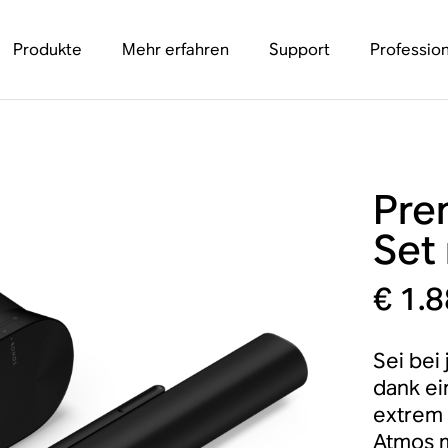
Produkte
Mehr erfahren
Support
Profession
Pre
Set 
€ 1.
Sei bei
dank ei
extrem 
Atmos 