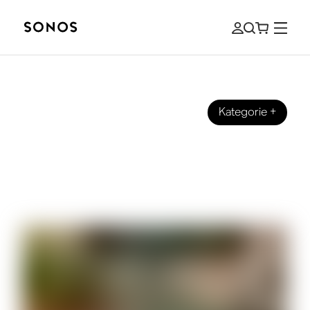
Kategorie
+
ANLEITUNGEN FÜR PERFEKTEN SOUND
WLAN und Bluetooth Speaker im
Vergleich: Erklärung der wichtigsten
Unterschiede