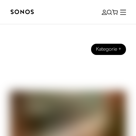
Kategorie
+
MARKE
Was ist eine Soundbar? Wie du die
richtige Soundbar auswählst