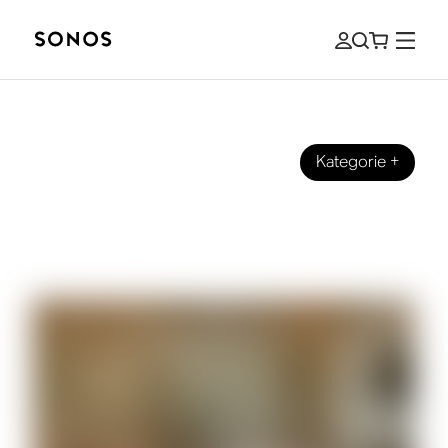
Kategorie
+
MARKE
3D-Audio-Ratgeber für
Einsteiger:innen