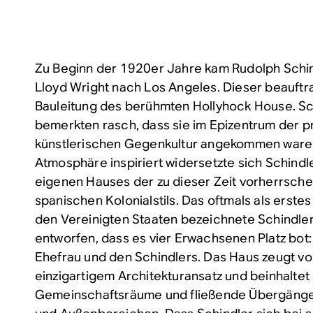
Zu Beginn der 1920er Jahre kam Rudolph Schind
Lloyd Wright nach Los Angeles. Dieser beauftra
Bauleitung des berühmten Hollyhock House. Sc
bemerkten rasch, dass sie im Epizentrum der p
künstlerischen Gegenkultur angekommen waren.
Atmosphäre inspiriert widersetzte sich Schindl
eigenen Hauses der zu dieser Zeit vorherrsch
spanischen Kolonialstils. Das oftmals als erst
den Vereinigten Staaten bezeichnete Schindle
entworfen, dass es vier Erwachsenen Platz bot
Ehefrau und den Schindlers. Das Haus zeugt vo
einzigartigem Architekturansatz und beinhaltet
Gemeinschaftsräume und fließende Übergänge