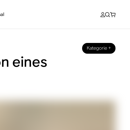
al
Kategorie
+
on eines