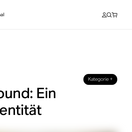
al
Kategorie
+
ound: Ein
entität