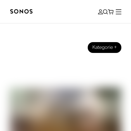
Kategorie
+
MARKE
5.1 und 7.1 Surround Sound im
Vergleich: Was ist der Unterschied?