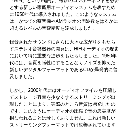
「HiFi」という用語は、複数のコンポーネントを必要
とする新しい家庭用オーディオシステムを表すため
に1950年代に導入されました。このようなシステム
は、かつての蓄音機やAMラジオの周波数をはるかに
超えるレベルの音響精度を達成しました。
録音されたサウンドにさらに大きな広がりをもたら
すステレオ音響機器の開発は、HiFiオーディオの歴史
において特に重要な進歩をもたらしました。1980年
代には、音質を犠牲にすることなくノイズを抑えた
新しいデジタルフォーマットであるCDが爆発的に普
及しました。
しかし、2000年代にはオーディオファイルを圧縮し
てストレージ容量を少なくするストリーミングが出
現したことにより、実際のところ音質は
悪化
したの
です。このようにオーディオの圧縮で音の忠実度が
損なわれることは珍しくありません。これは新しい
ストリーミングフォーマットでは改善されています