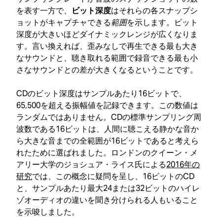
を表す一方で、
ビット深度
はそれらの各スナップシ
ョットがキャプチャできる
範囲
を示します。ビット
深度が大きいほどダイナミックレンジが広くなりま
す。言い換えれば、歪みなしで再生できる最も大き
なサウンドと、聴き取れる範囲で録音できる最も小
さなサウンドとの差が大きくなるということです。
CDのビット深度はサンプルあたり16ビットで、
65,500を超える振幅値を記録できます。この数値は
ランダムではありません。CDの標準サンプリング周
波数である16ビットは、人間に聴こえる静かな音か
ら大きな音までの全範囲が16ビットであると考えら
れたために選ばれました。ロンドンのクイーン・メ
アリー大学のジョシュア・ライス氏による
2016年の
研究
では、この概念に疑問を呈し、16ビットのCD
と、サンプルあたり最大24または32ビットのハイレ
ゾオーディオの違いを聞き分けられる人もいること
を示唆しました。