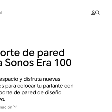
l
orte de pared
a Sonos Era 100
espacio y disfruta nuevas
s para colocar tu parlante con
porte de pared de diseño
vo.
mación