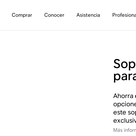
Comprar
Conocer
Asistencia
Profesiona
Sop
par
Ahorra 
opcione
este so
exclusi
Más infor