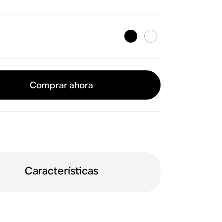
Comprar ahora
Características
Con control por voz
olby Atmos