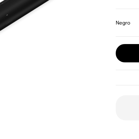
Negro
D