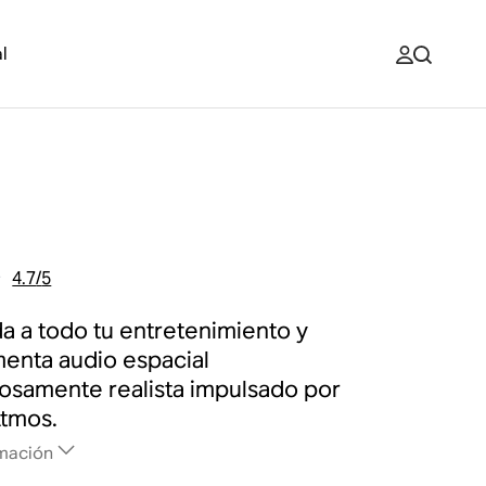
l
4.7
/
5
da a todo tu entretenimiento y
enta audio espacial
samente realista impulsado por
tmos.
mación