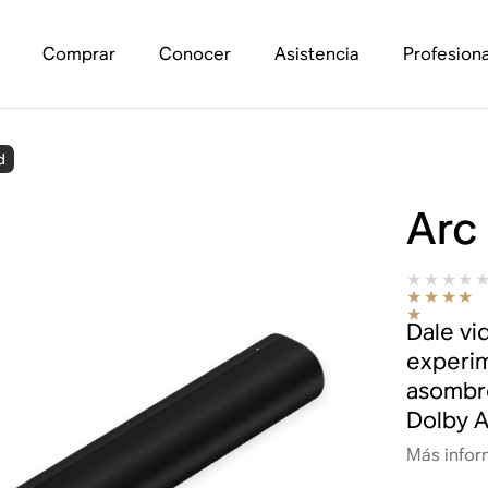
Comprar
Conocer
Asistencia
Profesiona
d
Arc
Dale vi
experim
asombro
Dolby A
Más infor