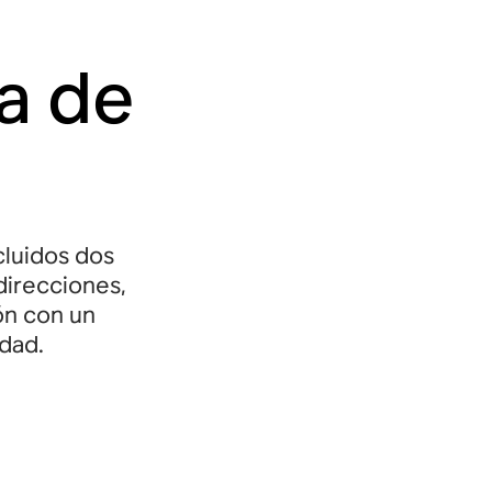
ia de
cluidos dos
direcciones,
ón con un
idad.