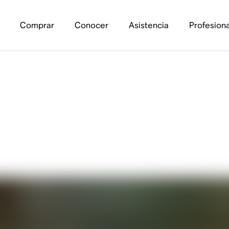
Comprar
Conocer
Asistencia
Profesiona
re bocinas WiFi y B
las diferencias más 