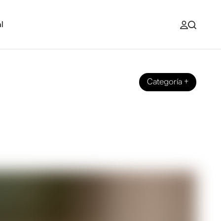
l
Categoría
+
luetooth:
importantes