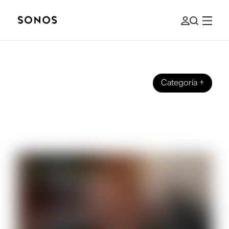
Categoría
+
GUÍA PARA PRINCIPIANTES
Cosas que considerar al elegir unos
auriculares