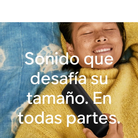
10 horas de batería
WiFi
Bluetooth®
Trueplay™
automático
Sonido que
desafía su
Apple AirPlay 2
Botones de control
tamaño. En
Con control por voz
todas partes.