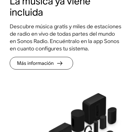
La música ya viene
o
o
t
r
incluida
d
r
t
o
a
a
Descubre música gratis y miles de estaciones
.
c
r
de radio en vivo de todas partes del mundo
a
l
en Sonos Radio. Encuéntralo en la app Sonos
í
o
en cuanto configures tu sistema.
d
.
a
Más información
s
,
g
o
l
p
e
s
,