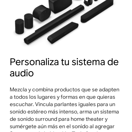
r
a
y
o
n
e
s
y
r
Personaliza tu sistema de
a
audio
s
p
o
Mezcla y combina productos que se adapten
n
a todos los lugares y formas en que quieras
e
escuchar. Vincula parlantes iguales para un
s
sonido estéreo más intenso, arma un sistema
.
de sonido surround para home theater y
sumérgete aún más en el sonido al agregar