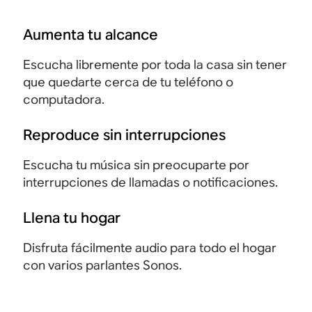
o
y
y
e
n
,
e
e
l
c
Aumenta tu alcance
a
r
r
e
o
r
g
g
g
Escucha libremente por toda la casa sin tener
n
e
o
o
a
que quedarte cerca de tu teléfono o
t
n
n
n
n
computadora.
r
a
ó
ó
t
o
,
m
m
e
Reproduce sin interrupciones
l
n
i
i
n
i
i
c
c
Escucha tu música sin preocuparte por
o
n
e
o
o
interrupciones de llamadas o notificaciones.
t
t
v
p
p
e
u
e
e
e
Llena tu hogar
e
i
y
s
s
n
t
Disfruta fácilmente audio para todo el hogar
t
a
a
g
i
con varios parlantes Sonos.
e
m
m
a
v
m
e
e
ñ
o
p
n
n
e
d