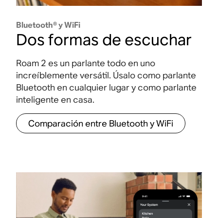
n
s
u
e
n
s
t
e
n
s
Bluetooth® y WiFi
Dos formas de escuchar
p
u
l
t
p
o
y
e
e
o
Roam 2 es un parlante todo en uno
increíblemente versátil. Úsalo como parlante
r
o
m
r
r
Bluetooth en cualquier lugar y como parlante
t
e
e
t
inteligente en casa.
a
n
s
a
Comparación entre Bluetooth y WiFi
L
r
t
i
r
o
o
s
s
b
t
o
S
S
S
e
t
a
u
u
o
n
l
d
d
n