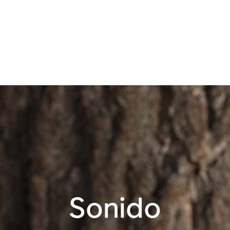
Con control por voz
11 horas de batería
Trueplay™
Apple AirPlay 2
automático
Controles táctiles
Bluetooth®
Sonido
WiFi