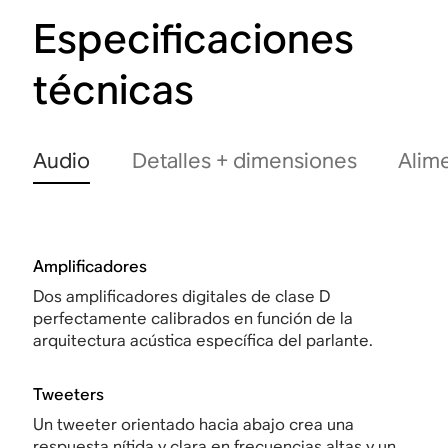
Especificaciones
técnicas
Audio
Detalles + dimensiones
Alim
Amplificadores
Dos amplificadores digitales de clase D
perfectamente calibrados en función de la
arquitectura acústica específica del parlante.
Tweeters
Un tweeter orientado hacia abajo crea una
respuesta nítida y clara en frecuencias altas y un