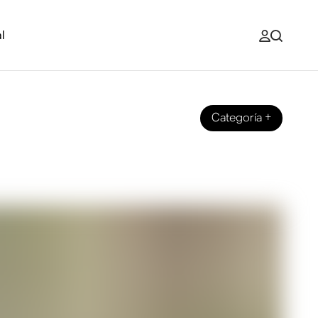
l
Categoría
+
a (y qué hacen)?