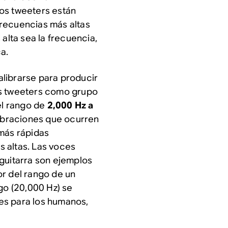
os tweeters están
recuencias más altas
 alta sea la frecuencia,
a.
librarse para producir
os tweeters como grupo
l rango de
2,000 Hz a
 vibraciones que ocurren
 más rápidas
 altas. Las voces
e guitarra son ejemplos
or del rango de un
go (20,000 Hz) se
es para los humanos,