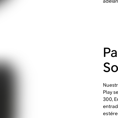
adelan
Pa
So
Nuest
Play s
300, E
entrad
estére