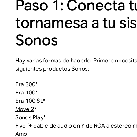
Paso 1: Conecta t
tornamesa a tu si
Sonos
Hay varias formas de hacerlo. Primero necesita
siguientes productos Sonos:
Era 300
*
Era 100
*
Era 100 SL
*
Move 2
*
Sonos Play
*
Five
(+
cable de audio en Y de RCA a estéreo m
Amp