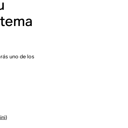
u
stema
rás uno de los
ini
)