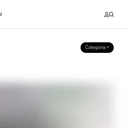
l
Categoría
+