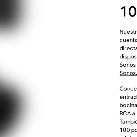
10
Nuest
cuenta
direct
dispos
Sonos 
Sonos
Conect
entrad
bocina
RCA a 
Tambié
100 po