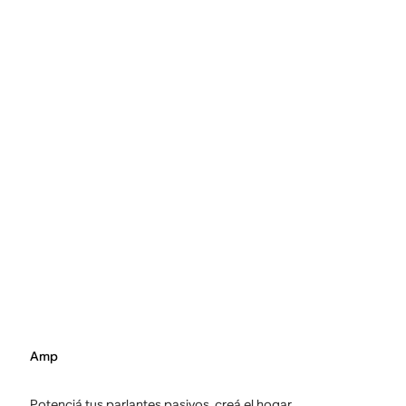
Amp
Potenciá tus parlantes pasivos, creá el hogar