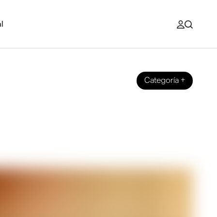
l
Categoría
+
esitas para el