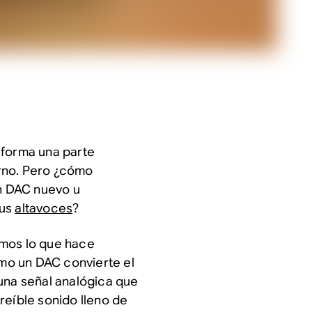
, forma una parte
rno. Pero ¿cómo
un DAC nuevo u
tus
altavoces
?
emos lo que hace
mo un DAC convierte el
una señal analógica que
reíble sonido lleno de