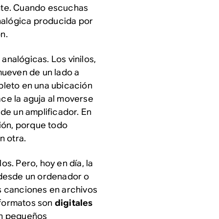
ente. Cuando escuchas
nalógica producida por
n.
analógicas. Los vinilos,
mueven de un lado a
leto en una ubicación
ace la aguja al moverse
s de un amplificador. En
ión, porque todo
n otra.
os. Pero, hoy en día, la
 desde un ordenador o
as canciones en archivos
 formatos son
digitales
 en pequeños