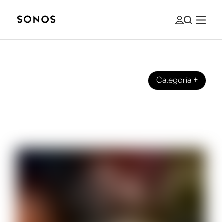
Categoría
+
GUÍA PARA PRINCIPIANTES
¿Cómo funcionan los auriculares con
cancelación de ruido?