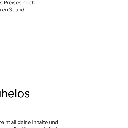
es Preises noch
ren Sound.
ühelos
int all deine Inhalte und