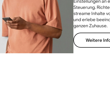
Einstellungen an e
Steuerung. Richte
streame Inhalte vo
und erlebe beein
ganzen Zuhause.
Weitere Inf