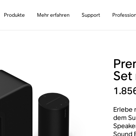
Produkte
Mehr erfahren
Support
Profession
Pre
Set
1.85
Erlebe 
dem Su
Speaker
Sound 