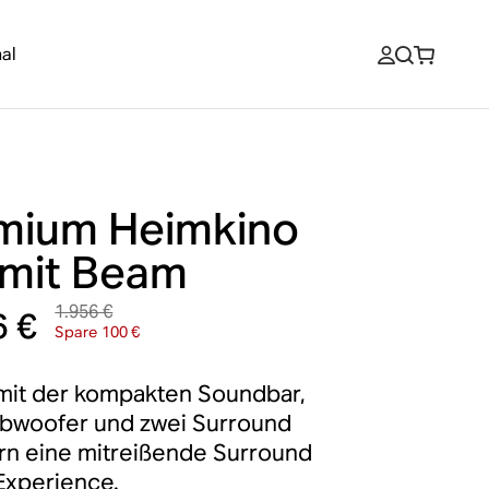
al
mium Heimkino
 mit Beam
1.956 €
6 €
Spare 100 €
mit der kompakten Soundbar,
bwoofer und zwei Surround
n eine mitreißende Surround
Experience.