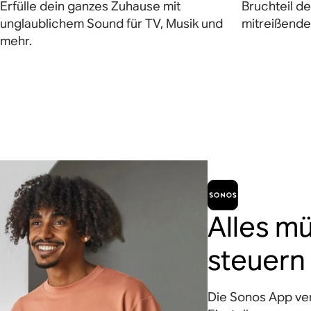
Erfülle dein ganzes Zuhause mit
Bruchteil d
unglaublichem Sound für TV, Musik und
mitreißende
mehr.
Alles m
steuern
Die Sonos App vere