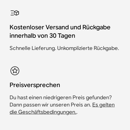
Sub Mini und 2 Era 100
Arc Ultra, Sub 4 und 2 Era
Arc Ultra und Sub 4
Sub 4 und 2 Era 100
Arc Ultra und 2 Era 300
Arc Ultra und
300
Wandhalterung
957 €
907 €
2.098 €
1.457 €
2.097 €
1.888 €
1.382 €
1.887 €
Spare 50 €
Kostenloser Versand und Rückgabe
3.096 €
2.786 €
1.188 €
Spare 210 €
Spare 75 €
Spare 210 €
Spare 310 €
innerhalb von 30 Tagen
Schnelle Lieferung. Unkomplizierte Rückgabe.
​Preisversprechen
Du hast einen niedrigeren Preis gefunden?
Dann passen wir unseren Preis an.
Es gelten
die Geschäftsbedingungen.
.