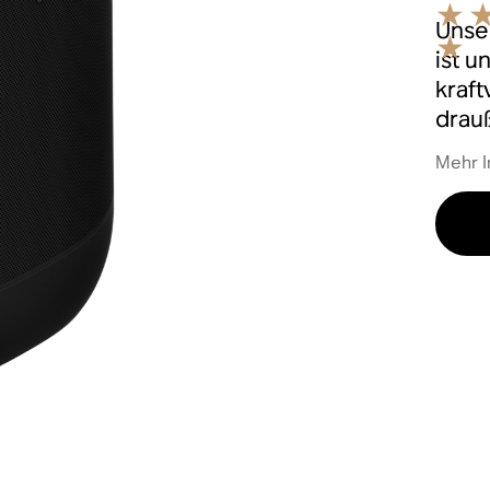
Unser
ist u
kraf
drau
Mehr I