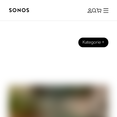
Kategorie
+
ANLEITUNGEN FÜR PERFEKTEN SOUND
WLAN und Bluetooth Speaker im
Vergleich: Erklärung der wichtigsten
Unterschiede