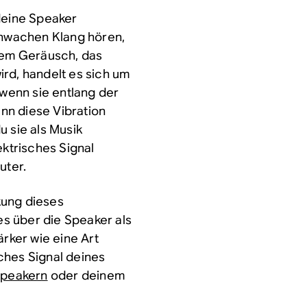
 deine Speaker
schwachen Klang hören,
esem Geräusch, das
rd, handelt es sich um
 wenn sie entlang der
ann diese Vibration
u sie als Musik
ektrisches Signal
uter.
kung
dieses
 es über die Speaker als
ärker wie eine Art
ches Signal deines
peakern
oder deinem