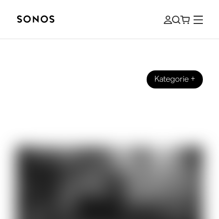
Kategorie
+
VERANSTALTUNGEN
Philip Glass über’s Hören (und
Komponieren) mit 80