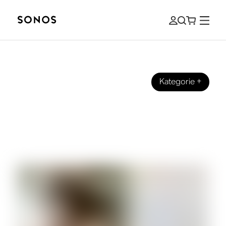
Kategorie
+
SONOS WOHNUNGEN
Chris Jenkins: So hört ein gefeierter
Hollywood Sound Creator zu Hause
am liebsten Musik