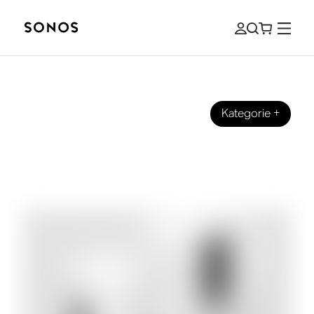
Kategorie
+
ANLEITUNGEN
Anleitung zu Subwoofern und Bass für
Home Audio für Einsteiger:innen