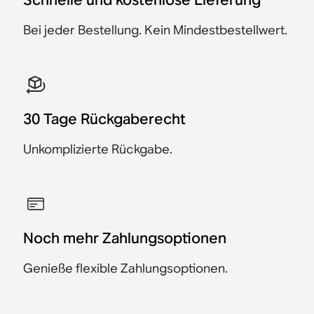
Spare CHF 40
Spare CHF 37
Spare CHF 25
Bei jeder Bestellung. Kein Mindestbestellwert.
30 Tage Rückgaberecht
Unkomplizierte Rückgabe.
Noch mehr Zahlungsoptionen
Genieße flexible Zahlungsoptionen.