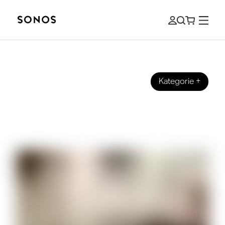
Kategorie
+
MARKE
So erstellst du ein Multiroom Audio
Setup in deinem Zuhause