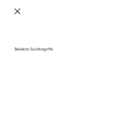
Produkte
Mehr erfahren
Support
Radio
Beliebte Suchbegriffe