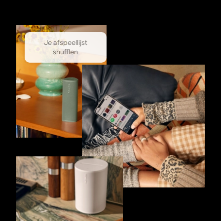
Je afspeellijst
shufflen