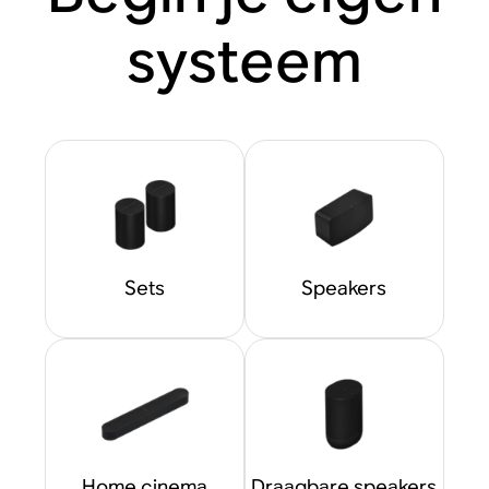
systeem
Sets
Speakers
Home cinema
Draagbare speakers