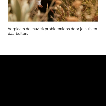
Verplaats de muziek probleemloos door je huis en
daarbuiten.