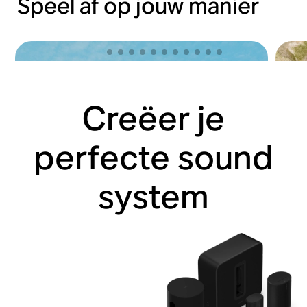
Speel af op jouw manier
Creëer je
perfecte sound
system
Laat je gaan met Sonos Ace
Op p
Koop nu
Koop