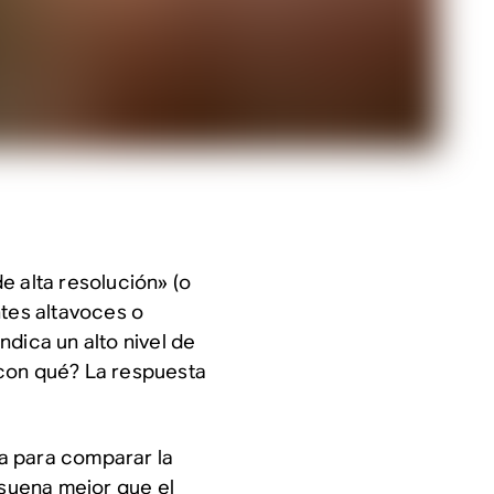
e alta resolución» (o
ntes altavoces o
dica un alto nivel de
 con
qué?
La respuesta
a para comparar la
 suena mejor que el