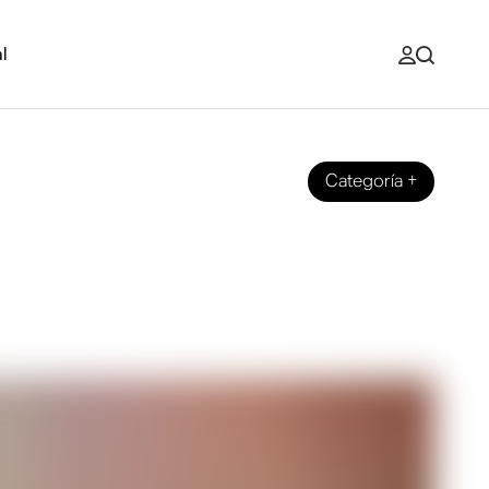
l
Categoría
+
ción para